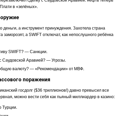
перезаключил сделку с Саудовской Аравией: нефть теперь
Плати в «зелёных».
 оружие
о деньги, а инструмент принуждения. Захотела страна
а заморозят, а SWIFT отключат, как непослушного ребёнка
ативу SWIFT? — Санкции.
 с Саудовской Аравией? — Угрозы.
 общую валюту? — «Рекомендации» от МВФ.
ассового поражения
иканский госдолг ($36 триллионов!) давно превысил все
ервная, можно вести себя как пьяный миллиардер в казино:
 Турции.
анки.