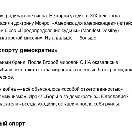
, родилась не вчера. Её корни уходят в XIX век, когда
асили доктрину Монро: «Америка для американцев» (читай:
м было «Предопределение судьбы» (Manifest Destiny) —
изаторской миссии». Ну а дальше — больше.
кспорту демократии»
льный бренд. После Второй мировой США оказались в
били, их валюта стала мировой, а военные базы росли, как
есное.
я война — всё объяснялось «особой ответственностью»
коммунизма». Ирак? «Борьба за демократию». Югославия?
асатели» всегда уходили, оставляя после себя руины,
ый спорт