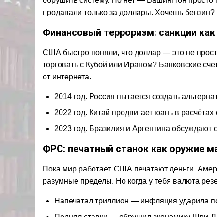
обрушить систему. Но нет — Вашингтон просто 
продавали только за доллары. Хочешь бензин? 
Финансовый терроризм: санкции как
США быстро поняли, что доллар — это не прост
торговать с Кубой или Ираном? Банковские счет
от интернета.
2014 год. Россия пытается создать альтерн
2022 год. Китай продвигает юань в расчётах
2023 год. Бразилия и Аргентина обсуждают
ФРС: печатный станок как оружие м
Пока мир работает, США печатают деньги. Амер
разумные пределы. Но когда у тебя валюта рез
Напечатал триллион — инфляция ударила по
Поднял ставки — обрушил экономику Шри-Л