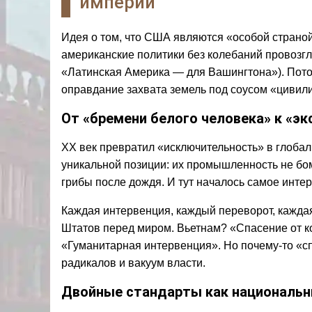
империи
Идея о том, что США являются «особой страной»
американские политики без колебаний провозгл
«Латинская Америка — для Вашингтона»). Пото
оправдание захвата земель под соусом «цивил
От «бремени белого человека» к «э
XX век превратил «исключительность» в глоба
уникальной позиции: их промышленность не бом
грибы после дождя. И тут началось самое интер
Каждая интервенция, каждый переворот, кажда
Штатов перед миром. Вьетнам? «Спасение от 
«Гуманитарная интервенция». Но почему-то «сп
радикалов и вакуум власти.
Двойные стандарты как национальн