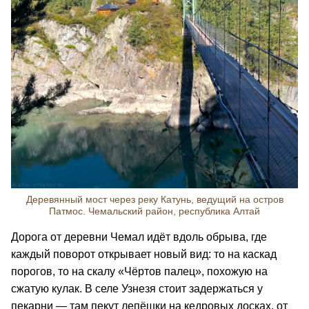
Деревянный мост через реку Катунь, ведущий на остров
Патмос. Чемальский район, республика Алтай
Дорога от деревни Чемал идёт вдоль обрыва, где
каждый поворот открывает новый вид: то на каскад
порогов, то на скалу «Чёртов палец», похожую на
сжатую кулак. В селе Узнезя стоит задержаться у
пекарни — там пекут лепёшки на кедровых досках, от