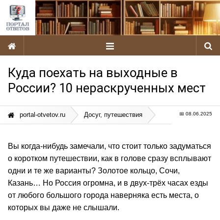
ДОМ, ЖКХ
ИНТЕРНЕТ, СВЯЗЬ, IT
МЕДИЦИНА, ЗДОРОВЬЕ
НАУКА, ОБРАЗОВАНИЕ
МОНИТОРИНГ СЕРВИСОВ
СТАТЬИ
Куда поехать на выходные в
России? 10 нераскрученных мест
portal-otvetov.ru
Досуг, путешествия
📅
08.06.2025
Вы когда-нибудь замечали, что стоит только задуматься
о коротком путешествии, как в голове сразу всплывают
одни и те же варианты? Золотое кольцо, Сочи,
Казань… Но Россия огромна, и в двух-трёх часах езды
от любого большого города наверняка есть места, о
которых вы даже не слышали.