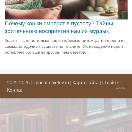
Почему кошки смотрят в пустоту? Тайны
зрительного восприятия наших мурлык
Кошки — это не только наши любимые питомцы, но и одни из
самых загадочных существ на планете. Их поведение порой
оставляет больше вопросов, чем ответов…
2025-2026 ©
portal-otvetov.ru
|
Карта сайта
|
О сайте
|
0.0414 с.
Контакт